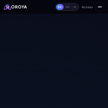
OROYA
Acceso
ES
EN
JA