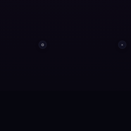
⚙
×
Años de experiencia
+7
Plataformas construidas